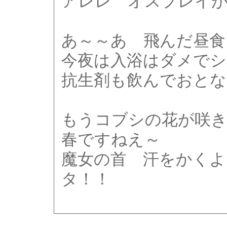
アレレ オスプレイが
あ～～あ 飛んだ昼食
今夜は入浴はダメでシ
抗生剤も飲んでおと
もうコブシの花が咲
春ですねえ～
魔女の首 汗をかくよ
タ！！