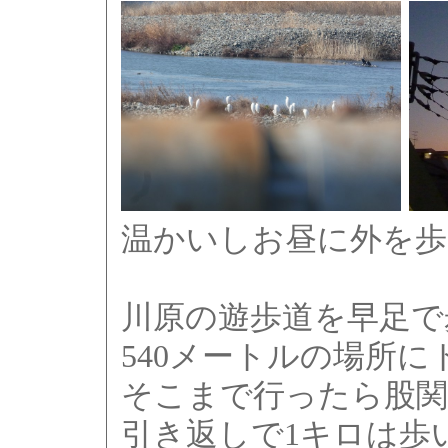
温かいしお昼に外を
川原の遊歩道を早足で
540メートルの場所
そこまで行ったら股
引き返しで1キロは歩