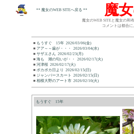
魔女
** 魔女のWEB SITEへ戻る **
魔女のWEB SITEと魔女の
コメントは都合に
■
もうすぐ 15年
2026/03/06(金)
■
アア～～歯が・・・
2026/03/04(水)
■
サザエさん
2026/02/23(月)
■
海も 潮の匂いが・・
2026/02/17(火)
■
河津桜
2026/02/17(火)
■
ポカポカ日より
2026/02/15(日)
■
ジャンバースカート
2026/02/15(日)
■
相模大野のアート市
2026/02/10(火)
もうすぐ 15年