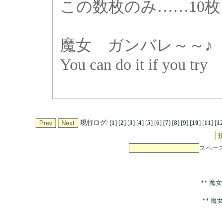
この数枚のみ……10
魔女 ガンバレ～～♪
You can do it if 
現行ログ
/
[
1
]
[
2
]
[
3
]
[
4
]
[
5
]
[
6
]
[
7
]
[
8
]
[
9
]
[
10
]
[
11
]
[
1
スペー
** 魔女
** 