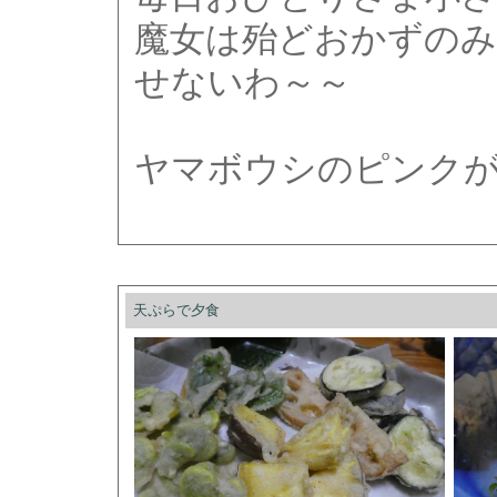
魔女は殆どおかずの
せないわ～～
ヤマボウシのピンク
天ぷらで夕食