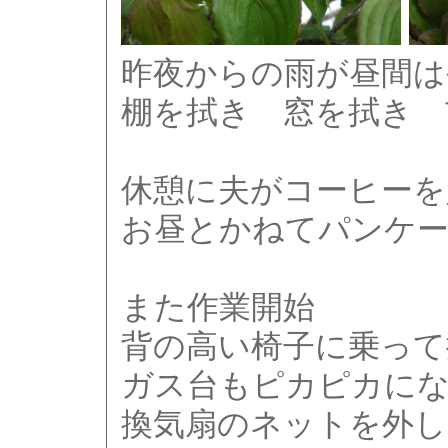
昨夜からの雨が昼間は
棚を拭き 窓を拭き 
休憩に夫がコーヒーを
お昼とかねてパンケ
また作業開始
背の高い椅子に乗って
ガス台もピカピカに
換気扇のネットを外し