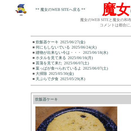
魔女
** 魔女のWEB SITEへ戻る **
魔女のWEB SITEと魔女の
コメントは都合に
■
炊飯器ケーキ
2025/06/27(金)
■
何にもしないでいる
2025/06/24(火)
■
縫物が出来ない今は・・・
2025/06/18(水)
■
ホタルを見て来る
2025/06/16(月)
■
菖蒲を見て来た
2025/06/07(土)
■
葉っぱが食べられているよ
2025/06/07(土)
■
大掃除
2025/05/30(金)
■
天ぷらで夕食
2025/05/29(木)
炊飯器ケーキ