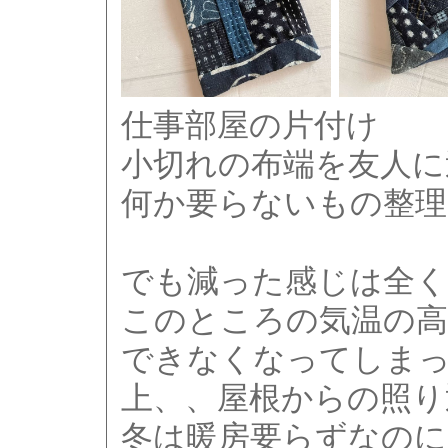
仕事部屋の片付け
小切れの布端を友人に
何か要らないもの整理
でも減った感じは全
このところの気温の高
できなくなってしま
上、、屋根からの照り返
冬は暖房要らずなのに