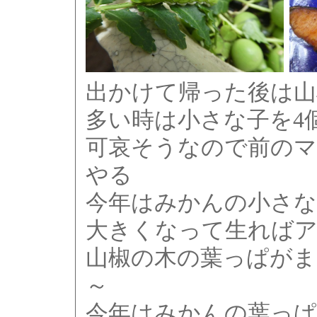
出かけて帰った後は山
多い時は小さな子を4
可哀そうなので前の
やる
今年はみかんの小さ
大きくなって生ればア
山椒の木の葉っぱが
～
今年はみかんの葉っぱ