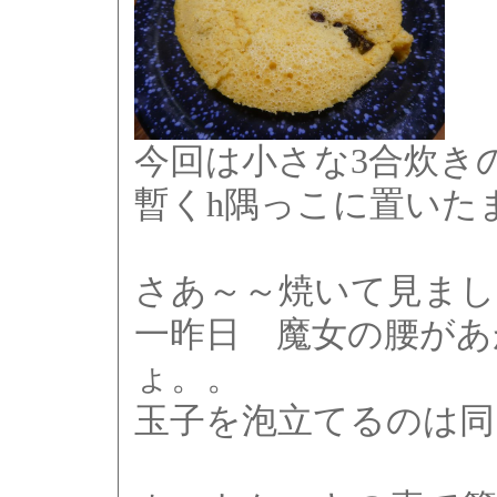
今回は小さな3合炊き
暫くh隅っこに置いた
さあ～～焼いて見まし
一昨日 魔女の腰があ
ょ。。
玉子を泡立てるのは同