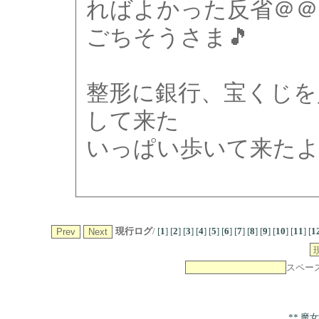
ればよかった反省＠＠
ごちそうさま🎵
整形に銀行、宝くじを
して来た
いっぱい歩いて来たよ
現行ログ
/
[
1
]
[
2
]
[
3
]
[
4
]
[
5
]
[
6
]
[
7
]
[
8
]
[
9
]
[
10
]
[
11
]
[
1
スペー
** 魔女